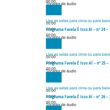
00:00
Tocador de áudio
Use as setas para cima ou para baix
00:00
00:00
Programa Favela É Isso Aí – nº 24 –
00:00
Tocador de áudio
Use as setas para cima ou para baix
00:00
00:00
Programa Favela É Isso AÍ – nº 25 –
00:00
Tocador de áudio
Use as setas para cima ou para baix
00:00
00:00
Programa Favela É Isso Aí – nº 26 –
00:00
Tocador de áudio