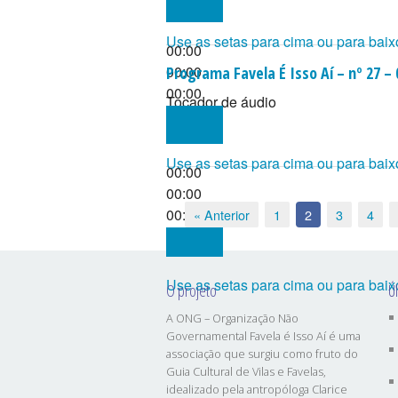
Use as setas para cima ou para baix
00:00
00:00
Programa Favela É Isso Aí – nº 27 –
00:00
Tocador de áudio
Use as setas para cima ou para baix
00:00
00:00
00:00
« Anterior
1
2
3
4
Use as setas para cima ou para baix
O projeto
Ú
A ONG – Organização Não
Governamental Favela é Isso Aí é uma
associação que surgiu como fruto do
Guia Cultural de Vilas e Favelas,
idealizado pela antropóloga Clarice