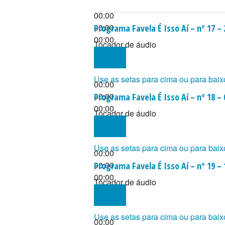
00:00
00:00
Programa Favela É Isso Aí – nº 17 –
00:00
Tocador de áudio
Use as setas para cima ou para baix
00:00
00:00
Programa Favela É Isso Aí – nº 18 –
00:00
Tocador de áudio
Use as setas para cima ou para baix
00:00
00:00
Programa Favela É Isso Aí – nº 19 –
00:00
Tocador de áudio
Use as setas para cima ou para baix
00:00