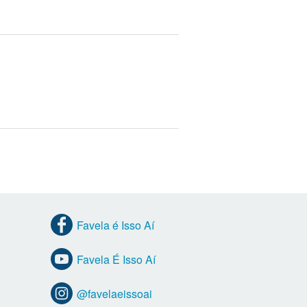
Favela é Isso Aí
Favela É Isso Aí
@favelaeissoai