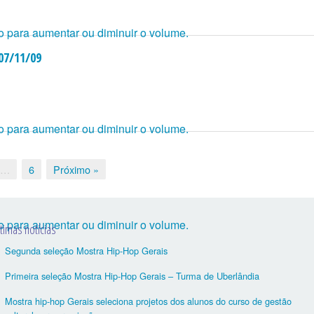
o para aumentar ou diminuir o volume.
 07/11/09
o para aumentar ou diminuir o volume.
…
6
Próximo »
o para aumentar ou diminuir o volume.
ltimas notícias
Segunda seleção Mostra Hip-Hop Gerais
Primeira seleção Mostra Hip-Hop Gerais – Turma de Uberlândia
Mostra hip-hop Gerais seleciona projetos dos alunos do curso de gestão